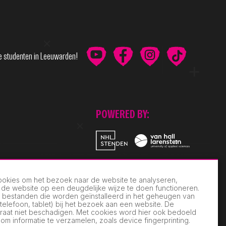
de studenten in Leeuwarden!
POWERED BY:
ookies om het bezoek naar de website te analyseren,
de website op een deugdelijke wijze te doen functioneren.
st) bestanden die worden geïnstalleerd in het geheugen van
telefoon, tablet) bij het bezoek aan een website. De
raat niet beschadigen. Met cookies word hier ook bedoeld
om informatie te verzamelen, zoals device fingerprinting.